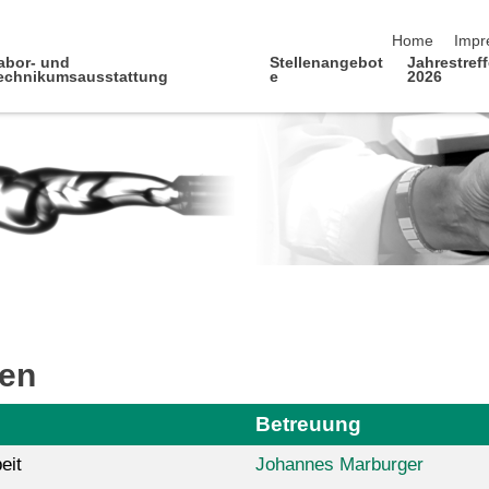
Navigation üb
Home
Impr
abor- und
Stellenangebot
Jahrestref
echnikumsausstattung
e
2026
ten
Betreuung
eit
Johannes Marburger