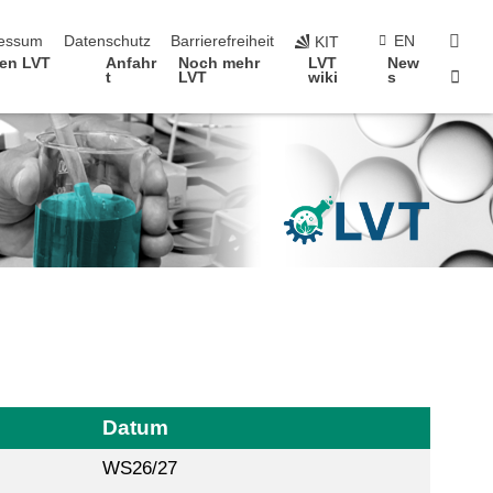
erspringen
suc
essum
Datenschutz
Barrierefreiheit
EN
KIT
fen LVT
Anfahr
Noch mehr
LVT
New
Star
t
LVT
wiki
s
Datum
WS26/27