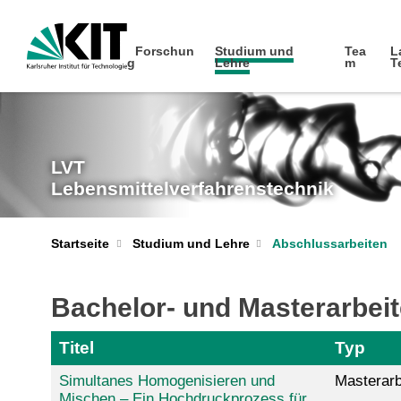
Forschun
Studium und
Tea
L
g
Lehre
m
T
LVT
Lebensmittelverfahrenstechnik
Startseite
Studium und Lehre
Abschlussarbeiten
Bachelor- und Masterarbei
Titel
Typ
Simultanes Homogenisieren und
Masterarb
Mischen – Ein Hochdruckprozess für