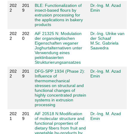
202
201
BLE: Functionalization of
Dr.-Ing. M. Azad
2
9
insect-based flours by
Emin
extrusion processing for
the applications in bakery
products
202
202
AiF 21325 N: Modulation
Dr.-Ing. Ulrike van
2
0
der organoleptischen
der Schaaf
Eigenschaften veganer
M.Sc. Gabriela
Joghurtalternativen unter
Saavedra
Verwendung eines
pektinbasierten
Strukturierungsansatzes
202
201
DFG-SPP 1934 (Phase 2):
Dr.-Ing. M. Azad
2
9
Influence of
Emin
thermomechanical
stresses on structural and
functional changes of
highly concentrated protein
systems in extrusion
processing
202
201
AiF 20518 N:Modification
Dr.-Ing. M. Azad
1
9
of molecular structure and
Emin
functional properties of
dietary fibers from fruit and
vegetable by-products by