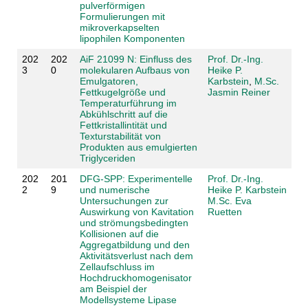
pulverförmigen
Formulierungen mit
mikroverkapselten
lipophilen Komponenten
202
202
AiF 21099 N: Einfluss des
Prof. Dr.-Ing.
3
0
molekularen Aufbaus von
Heike P.
Emulgatoren,
Karbstein
,
M.Sc.
Fettkugelgröße und
Jasmin Reiner
Temperaturführung im
Abkühlschritt auf die
Fettkristallintität und
Texturstabilität von
Produkten aus emulgierten
Triglyceriden
202
201
DFG-SPP: Experimentelle
Prof. Dr.-Ing.
2
9
und numerische
Heike P. Karbstein
Untersuchungen zur
M.Sc. Eva
Auswirkung von Kavitation
Ruetten
und strömungsbedingten
Kollisionen auf die
Aggregatbildung und den
Aktivitätsverlust nach dem
Zellaufschluss im
Hochdruckhomogenisator
am Beispiel der
Modellsysteme Lipase