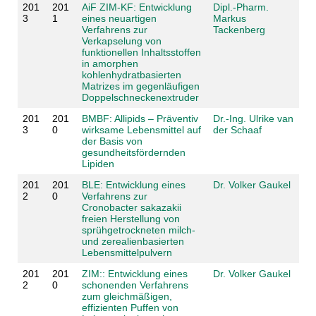
201
201
AiF ZIM-KF: Entwicklung
Dipl.-Pharm.
3
1
eines neuartigen
Markus
Verfahrens zur
Tackenberg
Verkapselung von
funktionellen Inhaltsstoffen
in amorphen
kohlenhydratbasierten
Matrizes im gegenläufigen
Doppelschneckenextruder
201
201
BMBF: Allipids – Präventiv
Dr.-Ing. Ulrike van
3
0
wirksame Lebensmittel auf
der Schaaf
der Basis von
gesundheitsfördernden
Lipiden
201
201
BLE: Entwicklung eines
Dr. Volker Gaukel
2
0
Verfahrens zur
Cronobacter sakazakii
freien Herstellung von
sprühgetrockneten milch-
und zerealienbasierten
Lebensmittelpulvern
201
201
ZIM:: Entwicklung eines
Dr. Volker Gaukel
2
0
schonenden Verfahrens
zum gleichmäßigen,
effizienten Puffen von