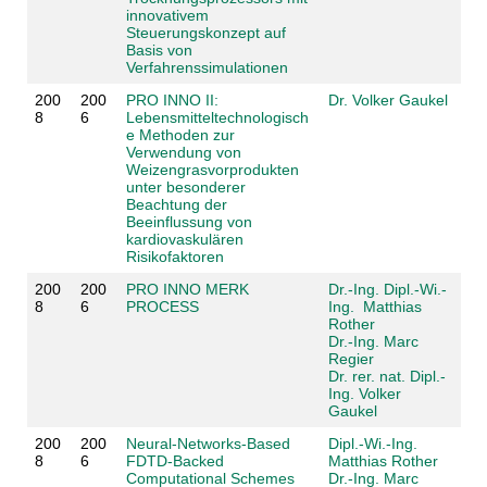
innovativem
Steuerungskonzept auf
Basis von
Verfahrenssimulationen
200
200
PRO INNO II:
Dr. Volker Gaukel
8
6
Lebensmitteltechnologisch
e Methoden zur
Verwendung von
Weizengrasvorprodukten
unter besonderer
Beachtung der
Beeinflussung von
kardiovaskulären
Risikofaktoren
200
200
PRO INNO MERK
Dr.-Ing. Dipl.-Wi.-
8
6
PROCESS
Ing. Matthias
Rother
Dr.-Ing. Marc
Regier
Dr. rer. nat. Dipl.-
Ing. Volker
Gaukel
200
200
Neural-Networks-Based
Dipl.-Wi.-Ing.
8
6
FDTD-Backed
Matthias Rother
Computational Schemes
Dr.-Ing. Marc