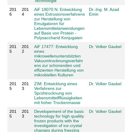
Technologie
201
201
AiF 18070 N: Entwicklung
Dr.-Ing. M. Azad
6
4
eines Extrusionsverfahrens
Emin
zur Herstellung von
Emulgatoren für
Lebensmittelanwendungen
auf Basis von Protein -
Polysaccharid Konjugaten
201
201
AiF 17477: Entwicklung
Dr. Volker Gaukel
5
2
eines
mikrowellenunterstützten
Vakuumtrocknungsverfahr
ens zur schonenden und
effizienten Herstellung von
mikrobiellen Kulturen
201
201
ZIM: Entwicklung eines
Dr. Volker Gaukel
5
3
Verfahrens zur
Sprühtrocknung von
Lebensmittelfflüssigkeiten
mit hoher Trockenmasse
201
201
Developement of the basic
Dr. Volker Gaukel
5
3
technology for high qualitiy
frozen products with the
investigation of ice crystal
changes during freezing