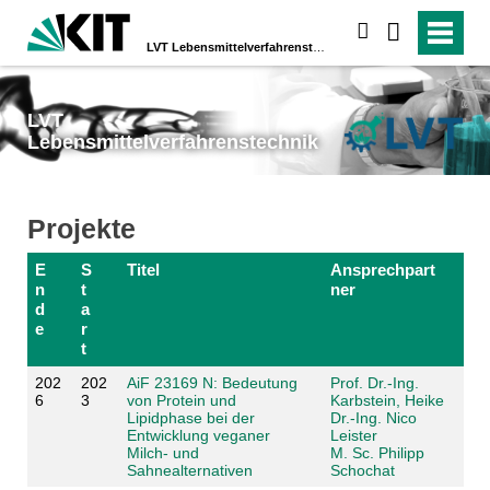
suchen
LVT
Lebensmittelverfahrenstechnik
LVT
Lebensmittelverfahrenstechnik
Projekte
E
S
Titel
Ansprechpart
n
t
ner
d
a
e
r
t
202
202
AiF 23169 N: Bedeutung
Prof. Dr.-Ing.
6
3
von Protein und
Karbstein, Heike
Lipidphase bei der
Dr.-Ing. Nico
Entwicklung veganer
Leister
Milch- und
M. Sc. Philipp
Sahnealternativen
Schochat