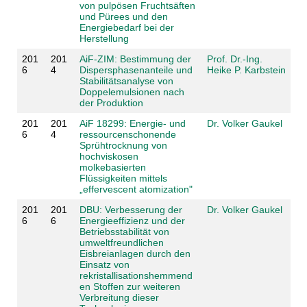
von pulpösen Fruchtsäften
und Pürees und den
Energiebedarf bei der
Herstellung
201
201
AiF-ZIM: Bestimmung der
Prof. Dr.-Ing.
6
4
Dispersphasenanteile und
Heike P. Karbstein
Stabilitätsanalyse von
Doppelemulsionen nach
der Produktion
201
201
AiF 18299: Energie- und
Dr. Volker Gaukel
6
4
ressourcenschonende
Sprühtrocknung von
hochviskosen
molkebasierten
Flüssigkeiten mittels
„effervescent atomization"
201
201
DBU: Verbesserung der
Dr. Volker Gaukel
6
6
Energieeffizienz und der
Betriebsstabilität von
umweltfreundlichen
Eisbreianlagen durch den
Einsatz von
rekristallisationshemmend
en Stoffen zur weiteren
Verbreitung dieser