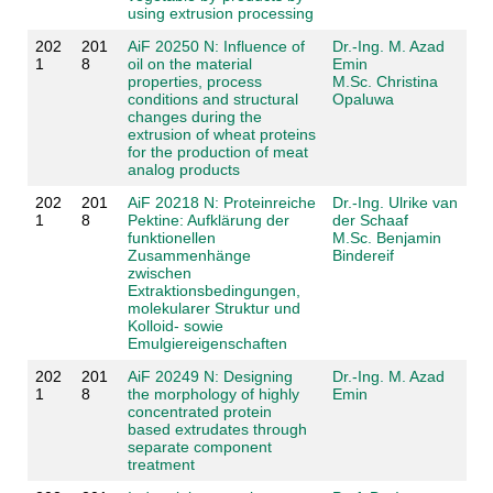
using extrusion processing
202
201
AiF 20250 N: Influence of
Dr.-Ing. M. Azad
1
8
oil on the material
Emin
properties, process
M.Sc. Christina
conditions and structural
Opaluwa
changes during the
extrusion of wheat proteins
for the production of meat
analog products
202
201
AiF 20218 N: Proteinreiche
Dr.-Ing. Ulrike van
1
8
Pektine: Aufklärung der
der Schaaf
funktionellen
M.Sc. Benjamin
Zusammenhänge
Bindereif
zwischen
Extraktionsbedingungen,
molekularer Struktur und
Kolloid- sowie
Emulgiereigenschaften
202
201
AiF 20249 N: Designing
Dr.-Ing. M. Azad
1
8
the morphology of highly
Emin
concentrated protein
based extrudates through
separate component
treatment