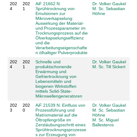
202
202
AiF 21662 N:
Dr. Volker Gaukel
4
1
Sprühtrocknung von
M. Sc. Sebastian
Emulsionen zur
Höhne
Mikroverkapselung:
Auswirkung der Material-
und Prozessparameter im
Trocknungsprozess auf die
Ölverkapselungseffizienz
und die
Verarbeitungseigenschafte
n ölhaltiger Pulverprodukte
202
202
Schnelle und
Dr. Volker Gaukel
4
1
produktschonende
M. Sc. Till Sickert
Erwärmung und
Gefriertrocknung von
Lebensmitteln und
biogenen Wirkstoffen
mittels Solid-State-
Mikrowellengeneratoren
202
202
AiF 21539 N: Einfluss von
Dr. Volker Gaukel
3
0
Prozessführung und
M. Sc. Sebastian
Matrixmaterial auf die
Höhne
Öltropfengröße im
M. Sc. Miguel
Zerstäubungsschritt eines
Ballesteros
Sprühtrocknungsprozesse
s zur Erzeugung von