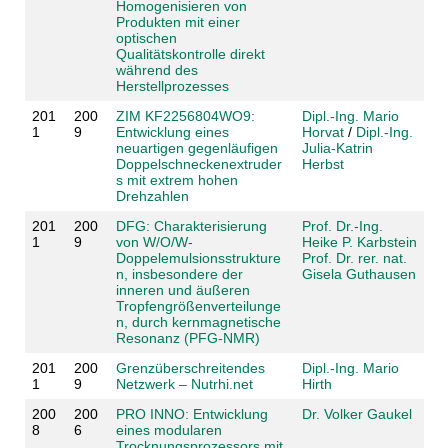
Homogenisieren von
Produkten mit einer
optischen
Qualitätskontrolle direkt
während des
Herstellprozesses
201
200
ZIM KF2256804WO9:
Dipl.-Ing. Mario
1
9
Entwicklung eines
Horvat
/
Dipl.-Ing.
neuartigen gegenläufigen
Julia-Katrin
Doppelschneckenextruder
Herbst
s mit extrem hohen
Drehzahlen
201
200
DFG: Charakterisierung
Prof. Dr.-Ing.
1
9
von W/O/W-
Heike P. Karbstein
Doppelemulsionsstrukture
Prof. Dr. rer. nat.
n, insbesondere der
Gisela Guthausen
inneren und äußeren
Tropfengrößenverteilunge
n, durch kernmagnetische
Resonanz (PFG-NMR)
201
200
Grenzüberschreitendes
Dipl.-Ing. Mario
1
9
Netzwerk – Nutrhi.net
Hirth
200
200
PRO INNO: Entwicklung
Dr. Volker Gaukel
8
6
eines modularen
Trocknungsprozessors mit