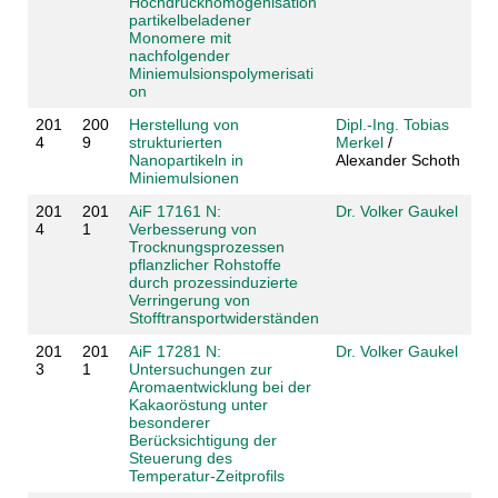
Hochdruckhomogenisation
partikelbeladener
Monomere mit
nachfolgender
Miniemulsionspolymerisati
on
201
200
Herstellung von
Dipl.-Ing. Tobias
4
9
strukturierten
Merkel
/
Nanopartikeln in
Alexander Schoth
Miniemulsionen
201
201
AiF 17161 N:
Dr. Volker Gaukel
4
1
Verbesserung von
Trocknungsprozessen
pflanzlicher Rohstoffe
durch prozessinduzierte
Verringerung von
Stofftransportwiderständen
201
201
AiF 17281 N:
Dr. Volker Gaukel
3
1
Untersuchungen zur
Aromaentwicklung bei der
Kakaoröstung unter
besonderer
Berücksichtigung der
Steuerung des
Temperatur-Zeitprofils