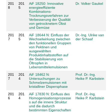
201
201
AiF 18250: Innovative
Dr. Volker Gaukel
8
5
energieeffiziente
Kombinations-
Trocknungsverfahren zur
Verbesserung der Qualität
von getrocknetem Obst
und Gemüse
201
201
AiF 18644 N: Einfluss der
Dr.-Ing. Ulrike van
7
5
Wechselwirkung zwischen
der Schaaf
den funktionellen Gruppen
von Pektinen und
ausgewählten
Produktinhaltsstoffen auf
die Stabilisierung von
Öltropfen in
Lebensmittelemulsionen
201
201
AiF 18462 N:
Prof. Dr.-Ing.
7
4
Untersuchungen zu
Heike P. Karbstein
Schmelzemulsionen mit
kristalliner Dispersphase
201
201
AiF 17830 N: Einfluss des
Prof. Dr.-Ing.
6
4
Homogenisationsprozesse
Heike P. Karbstein
s auf die innere Struktur
und die dadurch
bestimmten Eigenschaften