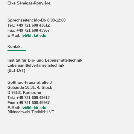
Elke Sénégas-Rouvière
Sprechzeiten: Mo-Do 8:00-12:00
Tel.: +49 721 608 43612
Fax: +49 721 608 45967
E-Mail:
lvt
∂
blt kit edu
Kontakt
Institut für Bio- und Lebensmitteltechnik
Lebensmittelverfahrenstechnik
(BLT-LVT)
Gotthard-Franz-Straße 3
Gebäude 50.31, 4. Stock
D-76131 Karlsruhe
Tel.: +49 721 608-43612
Fax: +49 721 608-45967
E-Mail:
lvt
∂
blt kit edu
Bildnachweis Titelbild: LVT