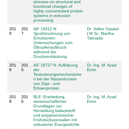
stresses on structural and
functional changes of
highly concentrated protein
systems in extrusion
processing
201
201
AiF 19312 N:
Dr. Volker Gaukel
9
7
Sprühtrocknung von
/
M.Sc. Martha
Emulsionen:
Taboada
Untersuchungen zum
Öltropfenaufbruch
während der
Druckzerstäubung
201
201
AiF 18727 N: Aufklärung
Dr.-Ing. M. Azad
8
5
der
Emin
Texturierungsmechanisme
n bei der Nassextrusion
von Soja - und
Erbsenprotein
201
201
BLE: Erarbeitung
Dr.-Ing. M. Azad
8
6
wissenschaftlicher
Emin
Grundlagen zur
Herstellung ballaststoff-
und polyphenolreicher
Frühstückszerealien mit
reduzierter Energiedichte