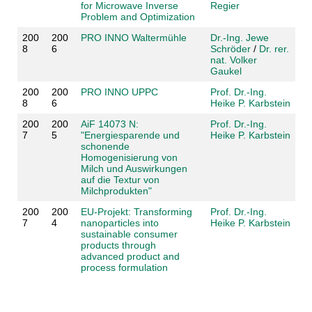
for Microwave Inverse
Regier
Problem and Optimization
200
200
PRO INNO Waltermühle
Dr.-Ing. Jewe
8
6
Schröder
/
Dr. rer.
nat. Volker
Gaukel
200
200
PRO INNO UPPC
Prof. Dr.-Ing.
8
6
Heike P. Karbstein
200
200
AiF 14073 N:
Prof. Dr.-Ing.
7
5
"Energiesparende und
Heike P. Karbstein
schonende
Homogenisierung von
Milch und Auswirkungen
auf die Textur von
Milchprodukten"
200
200
EU-Projekt: Transforming
Prof. Dr.-Ing.
7
4
nanoparticles into
Heike P. Karbstein
sustainable consumer
products through
advanced product and
process formulation