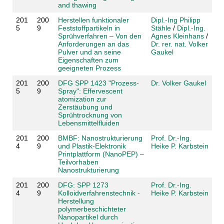
and thawing
201
200
Herstellen funktionaler
Dipl.-Ing Philipp
5
9
Feststoffpartikeln in
Stähle
/
Dipl.-Ing.
Sprühverfahren – Von den
Agnes Kleinhans
/
Anforderungen an das
Dr. rer. nat. Volker
Pulver und an seine
Gaukel
Eigenschaften zum
geeigneten Prozess
201
200
DFG SPP 1423 "Prozess-
Dr. Volker Gaukel
5
9
Spray": Effervescent
atomization zur
Zerstäubung und
Sprühtrocknung von
Lebensmittelfluiden
201
200
BMBF: Nanostrukturierung
Prof. Dr.-Ing.
4
9
und Plastik-Elektronik
Heike P. Karbstein
Printplattform (NanoPEP) –
Teilvorhaben
Nanostrukturierung
201
200
DFG: SPP 1273
Prof. Dr.-Ing.
4
9
Kolloidverfahrenstechnik -
Heike P. Karbstein
Herstellung
polymerbeschichteter
Nanopartikel durch