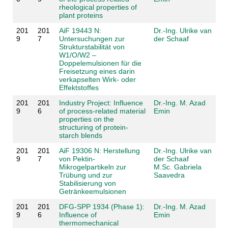
rheological properties of
plant proteins
201
201
AiF 19443 N:
Dr.-Ing. Ulrike van
9
7
Untersuchungen zur
der Schaaf
Strukturstabilität von
W1/O/W2 –
Doppelemulsionen für die
Freisetzung eines darin
verkapselten Wirk- oder
Effektstoffes
201
201
Industry Project: Influence
Dr.-Ing. M. Azad
9
6
of process-related material
Emin
properties on the
structuring of protein-
starch blends
201
201
AiF 19306 N: Herstellung
Dr.-Ing. Ulrike van
9
7
von Pektin-
der Schaaf
Mikrogelpartikeln zur
M.Sc. Gabriela
Trübung und zur
Saavedra
Stabilisierung von
Getränkeemulsionen
201
201
DFG-SPP 1934 (Phase 1):
Dr.-Ing. M. Azad
9
6
Influence of
Emin
thermomechanical