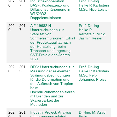
202
201
Industriekooperation
Prof. Dr.-Ing.
0
7
BASF: Koaleszenz- und
Heike P. Karbstein
Diffusionsphänomene in
M.Sc. Nico Leister
W1/O/W2-
Doppelemulsionen
202
201
AiF 19682 N:
Prof. Dr.-Ing.
0
7
Untersuchungen zur
Heike P.
Stabilität von
Karbstein
,
M.Sc.
Schmelzemulsionen: Erhalt
Jasmin Reiner
der Produktqualität nach
der Herstellung, beim
Transport und Lagerung
GVT-Projekt des Jahres
2021
202
201
DFG: Untersuchungen zur
Prof. Dr.-Ing.
0
5
Messung der relevanten
Heike P. Karbstein
Strömungsbedingungen
M.Sc. Felix
für die Deformation und
Johannes Preiss
den Aufbruch von Tropfen
beim
Hochdruckhomogenisieren
mit Blenden und zur
Skalierbarkeit der
Methoden
202
201
Industry Project: Analysis
Dr.-Ing. M. Azad
0
9
of the process related
Emin