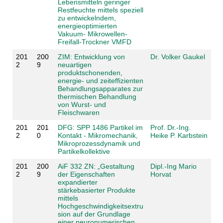
Lebensmitteln geringer
Restfeuchte mittels speziell
zu entwickelndem,
energieoptimierten
Vakuum- Mikrowellen-
Freifall-Trockner VMFD
201
200
ZIM: Entwicklung von
Dr. Volker Gaukel
2
9
neuartigen
produktschonenden,
energie- und zeiteffizienten
Behandlungsapparates zur
thermischen Behandlung
von Wurst- und
Fleischwaren
201
201
DFG: SPP 1486 Partikel im
Prof. Dr.-Ing.
2
0
Kontakt - Mikromechanik,
Heike P. Karbstein
Mikroprozessdynamik und
Partikelkollektive
201
200
AiF 332 ZN: „Gestaltung
Dipl.-Ing Mario
2
9
der Eigenschaften
Horvat
expandierter
stärkebasierter Produkte
mittels
Hochgeschwindigkeitsextru
sion auf der Grundlage
einer neuronumerischen