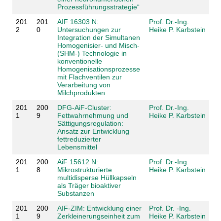
Prozessführungsstrategie“
201
201
AIF 16303 N:
Prof. Dr.-Ing.
2
0
Untersuchungen zur
Heike P. Karbstein
Integration der Simultanen
Homogenisier- und Misch-
(SHM-) Technologie in
konventionelle
Homogenisationsprozesse
mit Flachventilen zur
Verarbeitung von
Milchprodukten
201
200
DFG-AiF-Cluster:
Prof. Dr.-Ing.
1
9
Fettwahrnehmung und
Heike P. Karbstein
Sättigungsregulation:
Ansatz zur Entwicklung
fettreduzierter
Lebensmittel
201
200
AiF 15612 N:
Prof. Dr.-Ing.
1
8
Mikrostrukturierte
Heike P. Karbstein
multidisperse Hüllkapseln
als Träger bioaktiver
Substanzen
201
200
AIF-ZIM: Entwicklung einer
Prof. Dr. -Ing.
1
9
Zerkleinerungseinheit zum
Heike P. Karbstein