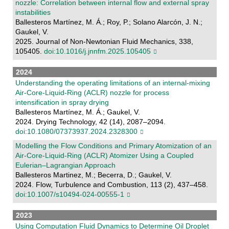
nozzle: Correlation between internal flow and external spray
instabilities
Ballesteros Martínez, M. Á.; Roy, P.; Solano Alarcón, J. N.;
Gaukel, V.
2025. Journal of Non-Newtonian Fluid Mechanics, 338,
105405.
doi:10.1016/j.jnnfm.2025.105405
2024
Understanding the operating limitations of an internal-mixing
Air-Core-Liquid-Ring (ACLR) nozzle for process
intensification in spray drying
Ballesteros Martínez, M. Á.; Gaukel, V.
2024. Drying Technology, 42 (14), 2087–2094.
doi:10.1080/07373937.2024.2328300
Modelling the Flow Conditions and Primary Atomization of an
Air-Core-Liquid-Ring (ACLR) Atomizer Using a Coupled
Eulerian–Lagrangian Approach
Ballesteros Martinez, M.; Becerra, D.; Gaukel, V.
2024. Flow, Turbulence and Combustion, 113 (2), 437–458.
doi:10.1007/s10494-024-00555-1
2023
Using Computation Fluid Dynamics to Determine Oil Droplet