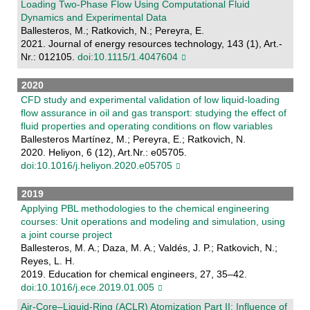
Loading Two-Phase Flow Using Computational Fluid
Dynamics and Experimental Data
Ballesteros, M.; Ratkovich, N.; Pereyra, E.
2021. Journal of energy resources technology, 143 (1), Art.-
Nr.: 012105.
doi:10.1115/1.4047604
2020
CFD study and experimental validation of low liquid-loading
flow assurance in oil and gas transport: studying the effect of
fluid properties and operating conditions on flow variables
Ballesteros Martínez, M.; Pereyra, E.; Ratkovich, N.
2020. Heliyon, 6 (12), Art.Nr.: e05705.
doi:10.1016/j.heliyon.2020.e05705
2019
Applying PBL methodologies to the chemical engineering
courses: Unit operations and modeling and simulation, using
a joint course project
Ballesteros, M. A.; Daza, M. A.; Valdés, J. P.; Ratkovich, N.;
Reyes, L. H.
2019. Education for chemical engineers, 27, 35–42.
doi:10.1016/j.ece.2019.01.005
Air-Core–Liquid-Ring (ACLR) Atomization Part II: Influence of