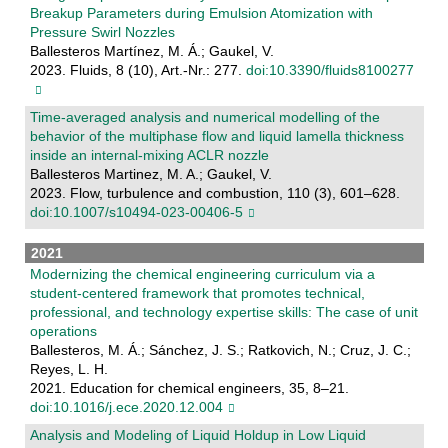
Breakup Parameters during Emulsion Atomization with
Pressure Swirl Nozzles
Ballesteros Martínez, M. Á.; Gaukel, V.
2023. Fluids, 8 (10), Art.-Nr.: 277.
doi:10.3390/fluids8100277
Time-averaged analysis and numerical modelling of the
behavior of the multiphase flow and liquid lamella thickness
inside an internal-mixing ACLR nozzle
Ballesteros Martinez, M. A.; Gaukel, V.
2023. Flow, turbulence and combustion, 110 (3), 601–628.
doi:10.1007/s10494-023-00406-5
2021
Modernizing the chemical engineering curriculum via a
student-centered framework that promotes technical,
professional, and technology expertise skills: The case of unit
operations
Ballesteros, M. Á.; Sánchez, J. S.; Ratkovich, N.; Cruz, J. C.;
Reyes, L. H.
2021. Education for chemical engineers, 35, 8–21.
doi:10.1016/j.ece.2020.12.004
Analysis and Modeling of Liquid Holdup in Low Liquid