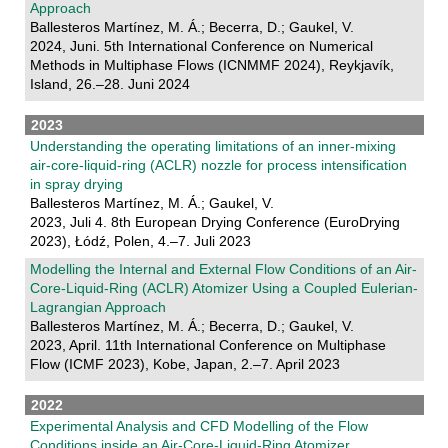
Approach
Ballesteros Martínez, M. Á.; Becerra, D.; Gaukel, V.
2024, Juni. 5th International Conference on Numerical
Methods in Multiphase Flows (ICNMMF 2024), Reykjavík,
Island, 26.–28. Juni 2024
2023
Understanding the operating limitations of an inner-mixing
air-core-liquid-ring (ACLR) nozzle for process intensification
in spray drying
Ballesteros Martínez, M. Á.; Gaukel, V.
2023, Juli 4. 8th European Drying Conference (EuroDrying
2023), Łódź, Polen, 4.–7. Juli 2023
Modelling the Internal and External Flow Conditions of an Air-
Core-Liquid-Ring (ACLR) Atomizer Using a Coupled Eulerian-
Lagrangian Approach
Ballesteros Martínez, M. Á.; Becerra, D.; Gaukel, V.
2023, April. 11th International Conference on Multiphase
Flow (ICMF 2023), Kobe, Japan, 2.–7. April 2023
2022
Experimental Analysis and CFD Modelling of the Flow
Conditions inside an Air-Core-Liquid-Ring Atomizer