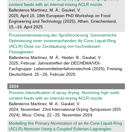
content feeds with an internal-mixing ACLR nozzle
Ballesteros Martínez, M. Á.; Gaukel, V.
2025, April 15. 18th European PhD Workshop on Food
Engineering and Technology (2025), Athen, Griechenland,
15.–16. April 2025
Prozessintensivierung der Sprühtrocknung: Geometrische
Optimierung einer innenmischenden Air-Core-Liquid-Ring
(ACLR)-Düse zur Zerstäubung von hochviskosen
Flüssigkeiten
Ballesteros Martínez, M. Á.; Heider, B.; Gaukel, V.
2025, Februar. Jahrestreffen der DECHEMA/VDI-
Fachgruppe: Lebensmittelverfahrenstechnik (2025), Freising,
Deutschland, 25.–26. Februar 2025
2024
Process intensification of spray drying: Atomizing high-solid-
content feeds with an internal-mixing ACLR nozzle
Ballesteros Martinez, M. A.; Gaukel, V.
2024, November. 23rd International Drying Symposium (IDS
2024), Wuxi, China, 22.–25. November 2024
Modelling the Primary Atomization of an Air-Core-Liquid-Ring
(ACLR) Atomizer Using a Coupled Eulerian-Lagrangian