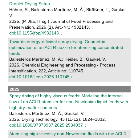
Droplet Drying Setup
Höhne, S.; Ballesteros Martínez, M. Á.; Sträßner, T.; Gaukel,
V.
2026. (P. Jha, Hrsg.) Journal of Food Processing and
Preservation, 2026 (1), Art.-Nr.: 4932143.
doi:10.1155/jfpp/4932143
Towards energy-efficient spray drying: Geometric
optimization of an ACLR nozzle for atomizing concentrated
feeds
Ballesteros Martínez, M. Á.; Heider, B.; Gaukel, V.
2026. Chemical Engineering and Processing - Process
Intensification, 222, Article no: 110745.
doi:10.1016/j.cep.2026.110745
2025
Spray drying of highly viscous feeds: Modeling the internal
flow of an ACLR atomizer for non-Newtonian liquid feeds with
high dry-matter contents
Ballesteros Martínez, M. Á.; Gaukel, V.
2025. Drying Technology, 43 (11-12), 1824–1832.
doi:10.1080/07373937.2025.2534037
Atomizing high-viscosity non-Newtonian fluids with the ACLR