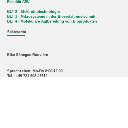
Fakultät CIW
BLT 2 - Elektrobiotechnologie
BLT 3 - Mikrosysteme in der
Bioverfahrenstechnik
BLT 4 - Molekulare Aufbereitung von Bioprodukten
Sekretariat
Elke Sénégas-Rouvière
Sprechzeiten: Mo-Do 8:00-12:00
Tel.: +49 721 608 43612
Fax: +49 721 608 45967
E-Mail:
lvt
∂
blt kit edu
Kontakt
Institut für Bio- und Lebensmitteltechnik
Lebensmittelverfahrenstechnik
(BLT-LVT)