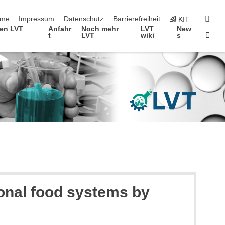
vigation überspringen
suc
me
Impressum
Datenschutz
Barrierefreiheit
KIT
fen LVT
Anfahr
Noch mehr
LVT
New
Star
t
LVT
wiki
s
ional food systems by