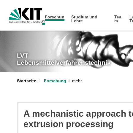
Forschun
Studium und
Tea
L
g
Lehre
m
T
LVT
Lebensmittelverfahrenstechnik
Startseite
Forschung
A mechanistic approach t
extrusion processing