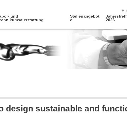
Na
Ho
abor- und
Stellenangebot
Jahrestref
echnikumsausstattung
e
2026
o design sustainable and funct