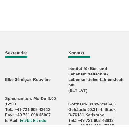
Sekretariat
Kontakt
Institut für Bio- und
Lebensmitteltechnik
Elke Sénégas-Rouvière
Lebensmittelverfahrenstech
nik
(BLT-LVT)
Sprechzeiten: Mo-Do 8:00-
12:00
Gotthard-Franz-Straße 3
Tel.: +49 721 608 43612
Gebäude 50.31, 4. Stock
Fax: +49 721 608 45967
D-76131 Karlsruhe
E-Mail:
lvt
∂
blt kit edu
Tel.: +49 721 608-43612
Fax: +49 721 608-45967