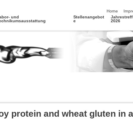
Navigation üb
Home
Impr
abor- und
Stellenangebot
Jahrestref
echnikumsausstattung
e
2026
y protein and wheat gluten in a