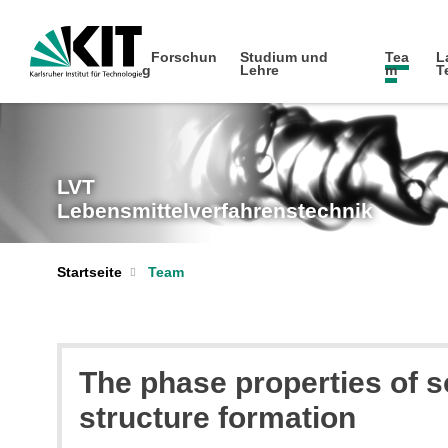
Forschun
Studium und
Tea
L
g
Lehre
m
T
LVT
Lebensmittelverfahrenstechnik
Startseite
Team
The phase properties of so
structure formation