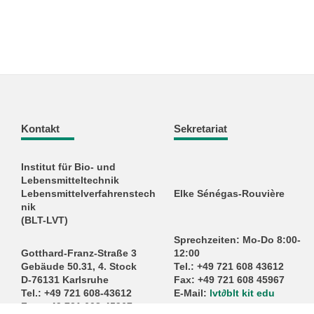
Kontakt
Sekretariat
Institut für Bio- und
Lebensmitteltechnik
Lebensmittelverfahrenstech
Elke Sénégas-Rouvière
nik
(BLT-LVT)
Sprechzeiten: Mo-Do 8:00-
Gotthard-Franz-Straße 3
12:00
Gebäude 50.31, 4. Stock
Tel.: +49 721 608 43612
D-76131 Karlsruhe
Fax: +49 721 608 45967
Tel.: +49 721 608-43612
E-Mail:
lvt
∂
blt kit edu
Fax: +49 721 608-45967