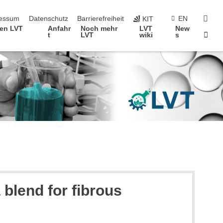
erspringen
suc
essum
Datenschutz
Barrierefreiheit
EN
KIT
fen LVT
Anfahr
Noch mehr
LVT
New
Star
t
LVT
wiki
s
 blend for fibrous