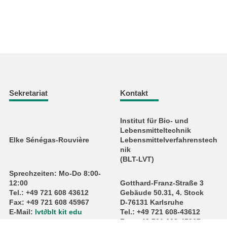
Sekretariat
Kontakt
Institut für Bio- und
Lebensmitteltechnik
Elke Sénégas-Rouvière
Lebensmittelverfahrenstech
nik
(BLT-LVT)
Sprechzeiten: Mo-Do 8:00-
12:00
Gotthard-Franz-Straße 3
Tel.: +49 721 608 43612
Gebäude 50.31, 4. Stock
Fax: +49 721 608 45967
D-76131 Karlsruhe
E-Mail:
lvt
∂
blt kit edu
Tel.: +49 721 608-43612
Fax: +49 721 608-45967