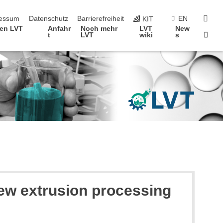
erspringen
suc
essum
Datenschutz
Barrierefreiheit
EN
KIT
fen LVT
Anfahr
Noch mehr
LVT
New
Star
t
LVT
wiki
s
rew extrusion processing