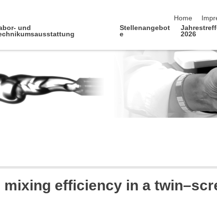
Navigation üb
Home
Impr
abor- und
Stellenangebot
Jahrestref
echnikumsausstattung
e
2026
e mixing efficiency in a twin–sc