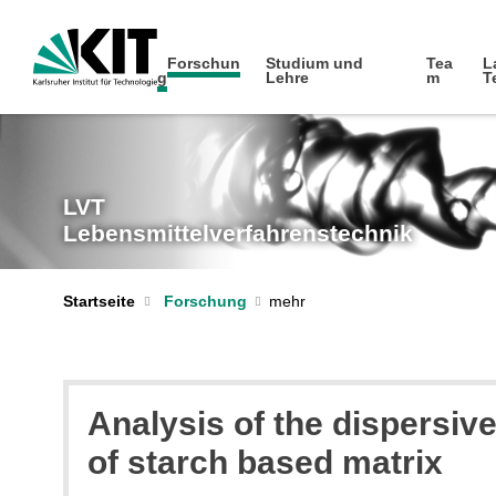
Forschun
Studium und
Tea
L
g
Lehre
m
T
LVT
Lebensmittelverfahrenstechnik
Startseite
Forschung
Analysis of the dispersiv
of starch based matrix