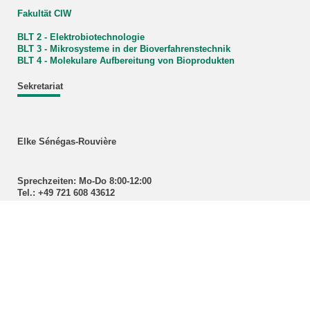
Fakultät CIW
BLT 2 - Elektrobiotechnologie
BLT 3 - Mikrosysteme in der
Bioverfahrenstechnik
BLT 4 - Molekulare Aufbereitung von Bioprodukten
Sekretariat
Elke Sénégas-Rouvière
Sprechzeiten: Mo-Do 8:00-12:00
Tel.: +49 721 608 43612
Fax: +49 721 608 45967
E-Mail:
lvt
∂
blt kit edu
Kontakt
Institut für Bio- und Lebensmitteltechnik
Lebensmittelverfahrenstechnik
(BLT-LVT)